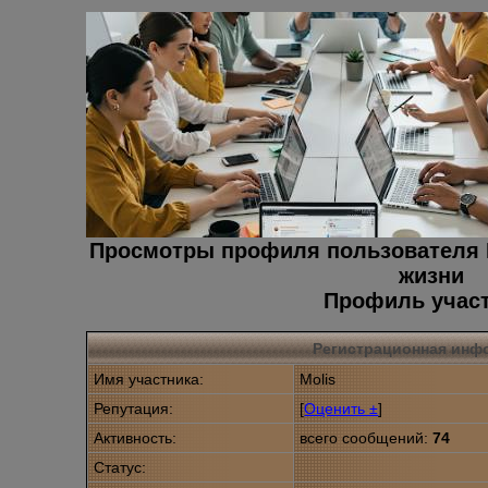
Просмотры профиля пользователя 
жизни
Профиль учас
Регистрационная инф
Имя участника:
Molis
Репутация:
[
Оценить ±
]
Активность:
всего сообщений:
74
Статус: