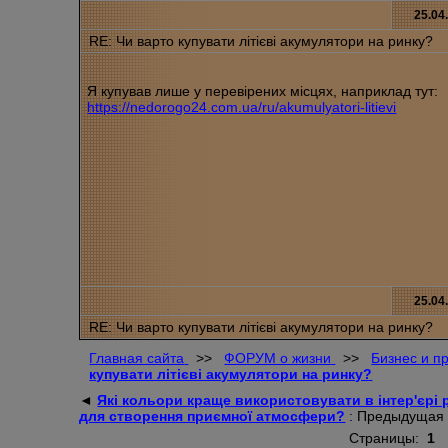
25.04
RE: Чи варто купувати літієві акумулятори на ринку?
Я купував лише у перевірених місцях, наприклад тут:
https://nedorogo24.com.ua/ru/akumulyatori-litievi
25.04
RE: Чи варто купувати літієві акумулятори на ринку?
Главная сайта
>>
ФОРУМ о жизни
>>
Бизнес и п
купувати літієві акумулятори на ринку?
◄
Які кольори краще використовувати в інтер'єрі 
для створення приємної атмосфери?
: Предыдущая
Страницы:
1