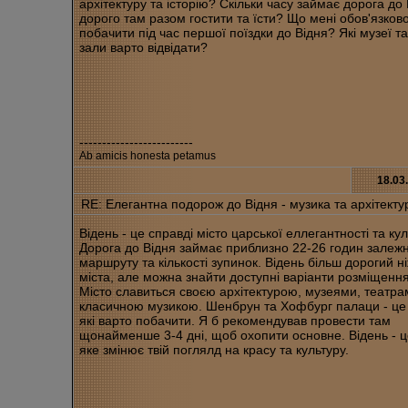
архітектуру та історію? Скільки часу займає дорога до
дорого там разом гостити та їсти? Що мені обов'язков
побачити під час першої поїздки до Відня? Які музеї т
зали варто відвідати?
-------------------------
Ab amicis honesta petamus
18.03
RE: Елегантна подорож до Відня - музика та архітекту
Відень - це справді місто царської еллегантності та ку
Дорога до Відня займає приблизно 22-26 годин залежн
маршруту та кількості зупинок. Відень більш дорогий ні
міста, але можна знайти доступні варіанти розміщення 
Місто славиться своєю архітектурою, музеями, театра
класичною музикою. Шенбрун та Хофбург палаци - це
які варто побачити. Я б рекомендував провести там
щонайменше 3-4 дні, щоб охопити основне. Відень - ц
яке змінює твій поглялд на красу та культуру.