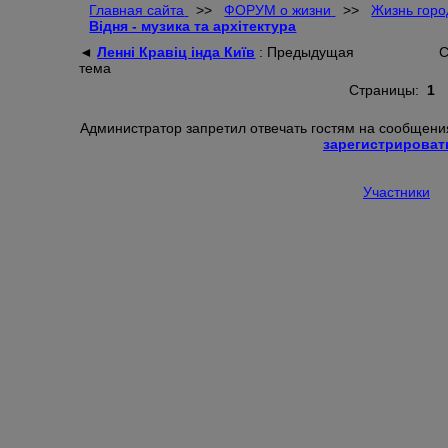
Главная сайта
>>
ФОРУМ о жизни
>>
Жизнь горо
Відня - музика та архітектура
◄
Ленні Кравіц інда Київ
: Предыдущая
С
тема
Страницы:
1
Администратор запретил отвечать гостям на сообщения
зарегистрироват
Участники