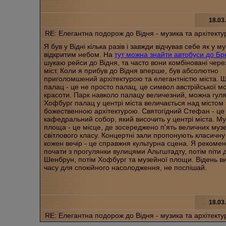
18.03
RE: Елегантна подорож до Відня - музика та архітекту
Я був у Відні кілька разів і завжди відчував себе як у му
відкритим небом. На
тут можна знайти автобуси до Бр
шукаю рейси до Відня, та часто вони комбіновані через
міст. Коли я прибув до Відня вперше, був абсолютно
приголомшений архітектурою та елегантністю міста. 
палац - це не просто палац, це символ австрійської мо
красоти. Парк навколо палацу величезний, можна гуля
Хофбург палац у центрі міста величається над містом 
божественною архітектурою. Святогідний Стефан - це
кафедральний собор, який височить у центрі міста. М
площа - це місце, де зосереджено п'ять величних музе
світлового класу. Концертні зали пропонують класичну
кожен вечір - це справжня культурна сцена. Я рекоме
почати з прогулянки вулицями Альтштадту, потім піти 
Шенбрун, потім Хофбург та музейної площи. Відень в
часу для спокійного насолодження, не поспішай.
18.03
RE: Елегантна подорож до Відня - музика та архітекту