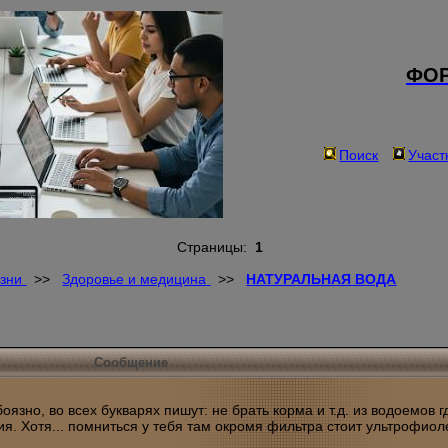
ФОР
Поиск
Участ
Страницы:
1
зни
>>
Здоровье и медицина
>>
НАТУРАЛЬНАЯ ВОДА
Сообщение
боязно, во всех букварях пишут: не брать корма и т.д. из водоемов г
я. Хотя... помниться у тебя там окромя фильтра стоит ультрофиол