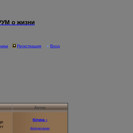
УМ о жизни
ники
Регистрация
Вход
Автор
Юлина
•
де
ет
форумчанин