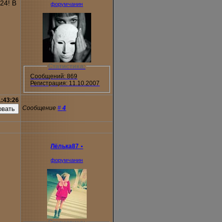
24! В
форумчанин
!
Статистика:
Сообщений: 869
Регистрация: 11.10.2007
1:43:26
Сообщение
#
4
Лёлька87
•
форумчанин