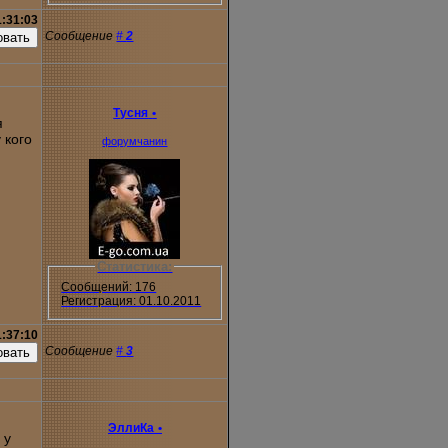
1:31:03
Сообщение
#
2
Тусня
•
я
 кого
форумчанин
Статистика:
Сообщений: 176
Регистрация: 01.10.2011
1:37:10
Сообщение
#
3
ЭллиКа
•
 у