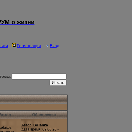
УМ о жизни
ники
Регистрация
Вход
 темы:
Автор
Обновления
Автор:
BoTanka
selgitos
дата время: 09.06.26 -
румчанин