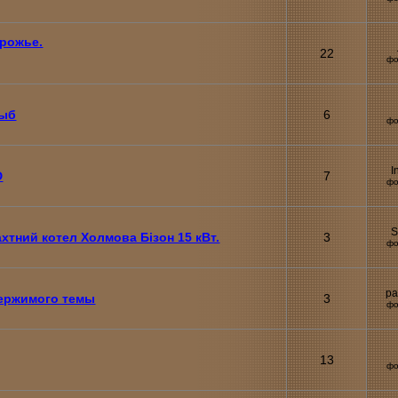
рожье.
22
фо
рыб
6
фо
I
D
7
фо
S
хтний котел Холмова Бізон 15 кВт.
3
фо
pa
держимого темы
3
фо
13
фо