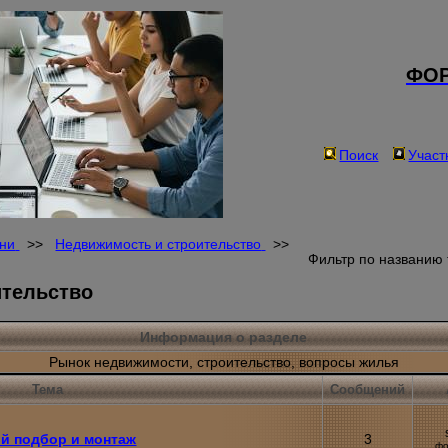
ФОР
Поиск
Участ
ни
>>
Недвижимость и строительство
>>
Фильтр по названию
ительство
Информация о разделе
Рынок недвижимости, строительство, вопросы жилья
Тема
Cообщений
й подбор и монтаж
3
фо