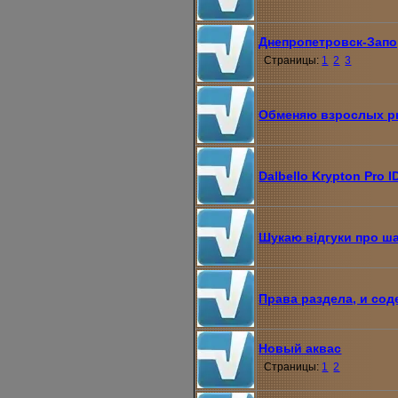
Днепропетровск-Запо
Страницы:
1
2
3
Обменяю взрослых 
Dalbello Krypton Pro I
Шукаю відгуки про ша
Права раздела, и со
Новый аквас
Страницы:
1
2