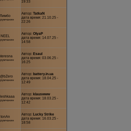
19:33
Автор:
TatkaN
Лимбо
дата время: 21.10.25 -
румчанин
22:26
Автор:
OlyaP
NEEL
дата время: 14.07.25 -
румчанин
14:58
Автор:
Esaul
nteresna
дата время: 03.06.25 -
румчанин
16:25
Автор:
battery.in.ua
@bZero
дата время: 18.04.25 -
румчанин
12:49
Автор:
klauswww
leshkaaa
дата время: 18.03.25 -
румчанин
12:42
Автор:
Lucky Strike
tonAn
дата время: 16.03.25 -
румчанин
18:58