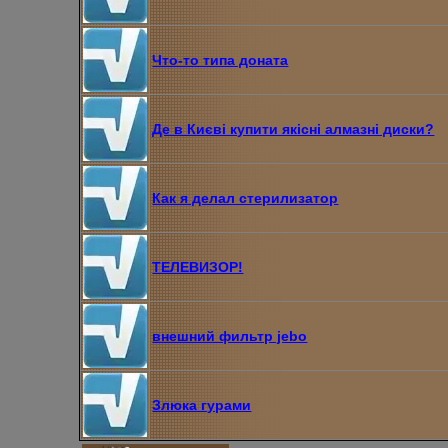
Что-то типа доната
Де в Києві купити якісні алмазні диски?
Как я делал стерилизатор
ТЕЛЕВИЗОР!
внешний фильтр jebo
Злюка гурами