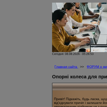
Сегодня: 08.08.2026 - 05:26:53
Главная сайта
>>
ФОРУМ о жи
Опорні колеса для пр
Привіт! Підкажіть, будь ласка, щ
від'єднувати причіп і залишати йо
автоматичним підйомом чи з ручн