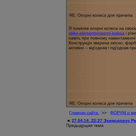
RE: Опорні колеса для причепа
Я поміняв опорні колеса на своє
stijky-elementy/oporni-kolesa
і різ
навіть при повному навантаженні 
Конструкція зварена якісно, фарб
активно – від'єднав і під'єднав пр
RE: Опорні колеса для причепа
Главная сайта
>>
ФОРУМ о жи
◄
27.04.14. 22:27 Эхинодорус Ре
Предыдущая тема