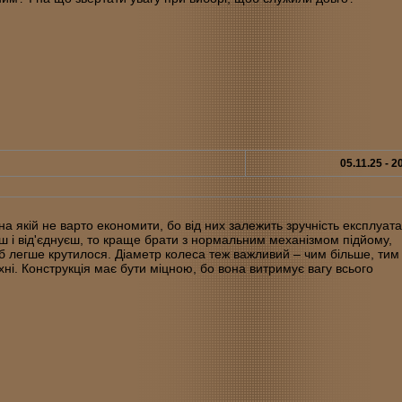
05.11.25 - 2
 на якій не варто економити, бо від них залежить зручність експлуата
єш і від'єднуєш, то краще брати з нормальним механізмом підйому,
б легше крутилося. Діаметр колеса теж важливий – чим більше, тим
хні. Конструкція має бути міцною, бо вона витримує вагу всього