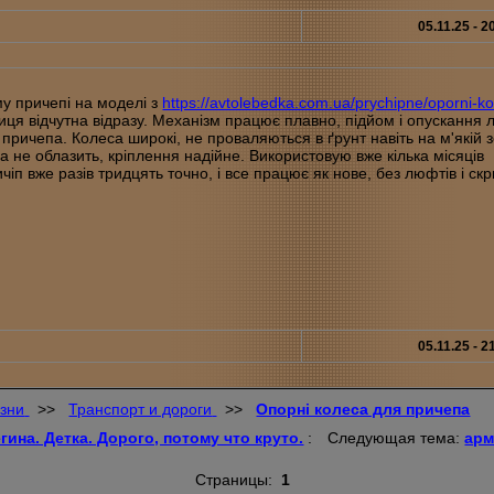
05.11.25 - 2
му причепі на моделі з
https://avtolebedka.com.ua/prychipne/oporni-ko
ниця відчутна відразу. Механізм працює плавно, підйом і опускання л
причепа. Колеса широкі, не проваляються в ґрунт навіть на м'якій з
а не облазить, кріплення надійне. Використовую вже кілька місяців
ичіп вже разів тридцять точно, і все працює як нове, без люфтів і скр
05.11.25 - 2
зни
>>
Транспорт и дороги
>>
Опорні колеса для причепа
гина. Детка. Дорого, потому что круто.
:
Следующая тема:
арм
Страницы:
1