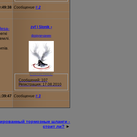
0:49:38
Сообщение
#
2
zyf ) Slonik
•
lesa-
егкі
форумчанин
емлі.
ипів.
Статистика:
Сообщений: 107
Регистрация: 17.08.2010
1:39:47
Сообщение
#
3
ированный тормозные шланги -
стоит ли?
►