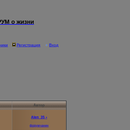
УМ о жизни
ники
Регистрация
Вход
Автор
Alen_35
•
форумчанин