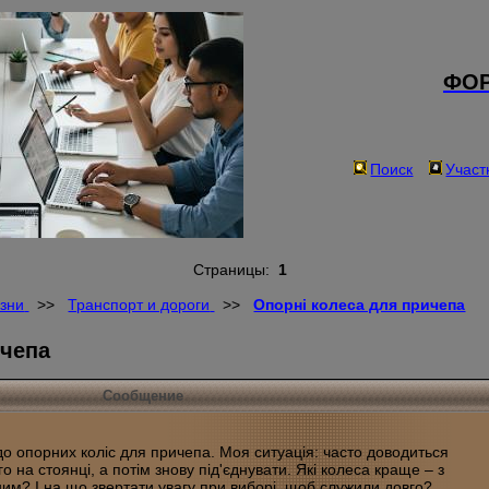
ФОР
Поиск
Участ
Страницы:
1
зни
>>
Транспорт и дороги
>>
Опорні колеса для причепа
ичепа
Сообщение
одо опорних коліс для причепа. Моя ситуація: часто доводиться
го на стоянці, а потім знову під'єднувати. Які колеса краще – з
им? І на що звертати увагу при виборі, щоб служили довго?