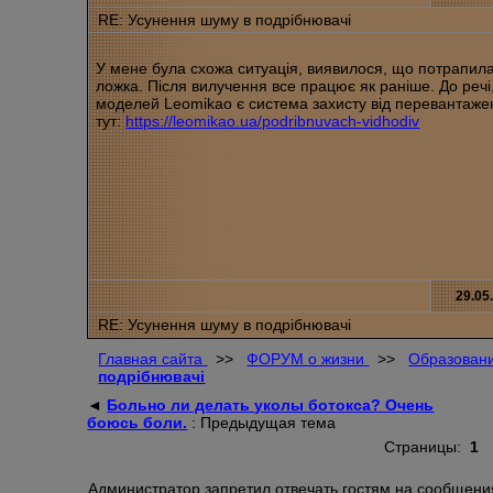
RE: Усунення шуму в подрібнювачі
У мене була схожа ситуація, виявилося, що потрапил
ложка. Після вилучення все працює як раніше. До речі,
моделей Leomikao є система захисту від перевантажен
тут:
https://leomikao.ua/podribnuvach-vidhodiv
29.05
RE: Усунення шуму в подрібнювачі
Главная сайта
>>
ФОРУМ о жизни
>>
Образовани
подрібнювачі
◄
Больно ли делать уколы ботокса? Очень
боюсь боли.
: Предыдущая тема
Страницы:
1
Администратор запретил отвечать гостям на сообщения