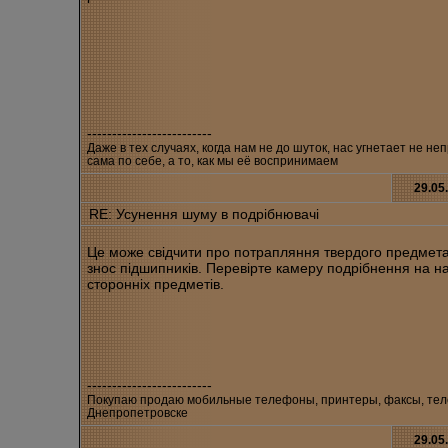
-------------------------
Даже в тех случаях, когда нам не до шуток, нас угнетает не не
сама по себе, а то, как мы её воспринимаем
29.05
RE: Усунення шуму в подрібнювачі
Це може свідчити про потрапляння твердого предмет
знос підшипників. Перевірте камеру подрібнення на на
сторонніх предметів.
-------------------------
Покупаю продаю мобильные телефоны, принтеры, факсы, тел
Днепропетровске
29.05