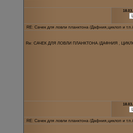
18.03
RE: Сачек для ловли планктона /Дафния,циклоп и т.п.
Re: САЧЕК ДЛЯ ЛОВЛИ ПЛАНКТОНА /ДАФНИЯ , ЦИКЛОП
18.03
RE: Сачек для ловли планктона /Дафния,циклоп и т.п.