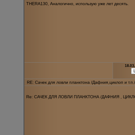
THERA130, Аналогично, использую уже лет десять.
18.03
RE: Сачек для ловли планктона /Дафния,циклоп и т.п.
Re: САЧЕК ДЛЯ ЛОВЛИ ПЛАНКТОНА /ДАФНИЯ , ЦИКЛОП