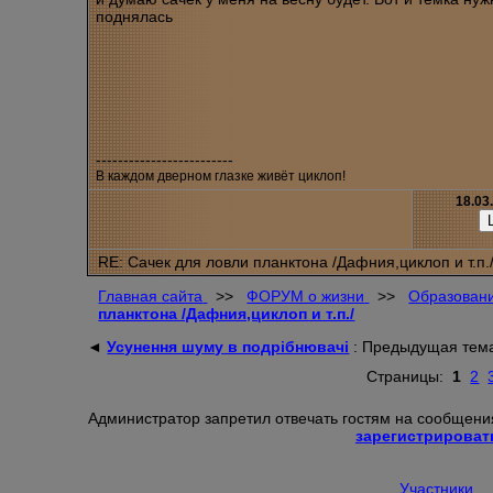
поднялась
-------------------------
В каждом дверном глазке живёт циклоп!
18.03
RE: Сачек для ловли планктона /Дафния,циклоп и т.п.
Главная сайта
>>
ФОРУМ о жизни
>>
Образовани
планктона /Дафния,циклоп и т.п./
◄
Усунення шуму в подрібнювачі
: Предыдущая тем
Страницы:
1
2
Администратор запретил отвечать гостям на сообщения
зарегистрироват
Участники