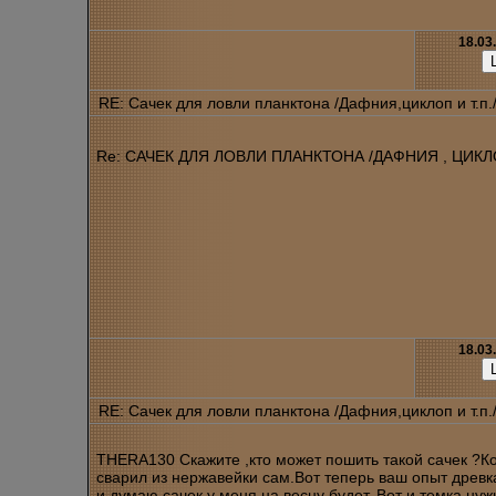
18.03
RE: Сачек для ловли планктона /Дафния,циклоп и т.п.
Re: САЧЕК ДЛЯ ЛОВЛИ ПЛАНКТОНА /ДАФНИЯ , ЦИКЛОП
18.03
RE: Сачек для ловли планктона /Дафния,циклоп и т.п.
THERA130 Скажите ,кто может пошить такой сачек ?К
сварил из нержавейки сам.Вот теперь ваш опыт древк
и думаю сачек у меня на весну будет. Вот и темка ну