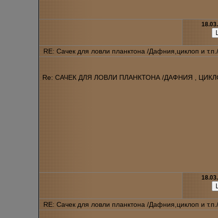
18.03
RE: Сачек для ловли планктона /Дафния,циклоп и т.п.
Re: САЧЕК ДЛЯ ЛОВЛИ ПЛАНКТОНА /ДАФНИЯ , ЦИКЛОП
18.03
RE: Сачек для ловли планктона /Дафния,циклоп и т.п.