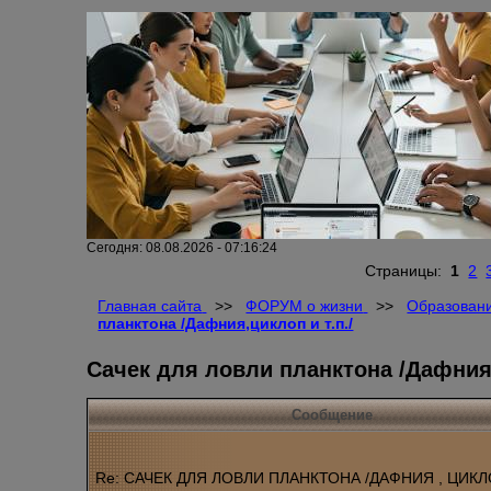
Сегодня: 08.08.2026 - 07:16:24
Страницы:
1
2
Главная сайта
>>
ФОРУМ о жизни
>>
Образовани
планктона /Дафния,циклоп и т.п./
Сачек для ловли планктона /Дафния,
Сообщение
Re: САЧЕК ДЛЯ ЛОВЛИ ПЛАНКТОНА /ДАФНИЯ , ЦИКЛОП