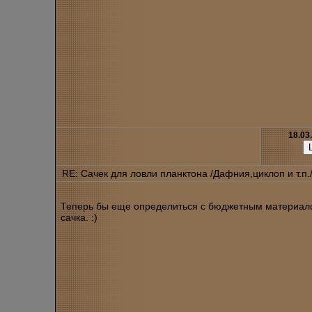
18.03
RE: Сачек для ловли планктона /Дафния,циклоп и т.п.
Теперь бы еще определиться с бюджетным материал
сачка. :)