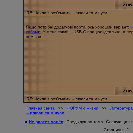
23.05
RE: Чохли з роз'ємами – плюси та мінуси
Якщо потрібні додаткові порти, ось хороший варіант:
ч
хабами
. У мене такий – USB-C працює ідеально, а пер
помічав.
23.05
RE: Чохли з роз'ємами – плюси та мінуси
Главная сайта
>>
ФОРУМ о жизни
>>
Литература
– плюси та мінуси
◄
Не растет малёк
: Предыдущая тема
Следующая 
Страницы:
1