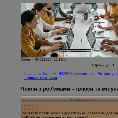
Сегодня: 08.08.2026 - 12:19:45
Страницы:
1
Главная сайта
>>
ФОРУМ о жизни
>>
Литература
– плюси та мінуси
Чохли з роз'ємами – плюси та мінус
Сообщение
Чи варто брати чохол з додатковими роз'ємами для M
14? Чи не заважає він охолодженню?