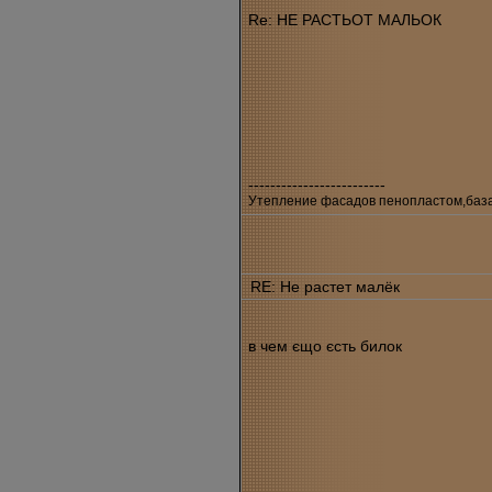
Re: НЕ РАСТЬОТ МАЛЬОК
-------------------------
Утепление фасадов пенопластом,базал
RE: Не растет малёк
в чем єщо єсть билок