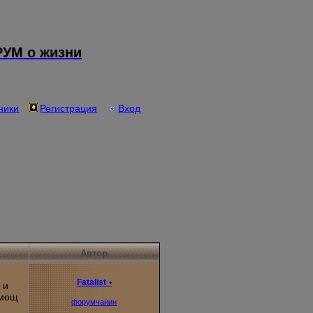
УМ о жизни
ники
Регистрация
Вход
Автор
Fatalist
•
 и
омощ
форумчанин