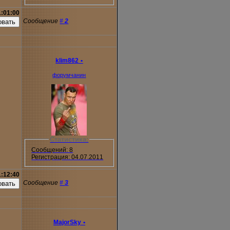
1:01:00
Сообщение
#
2
klim862
•
форумчанин
Статистика:
Сообщений: 8
Регистрация: 04.07.2011
1:12:40
Сообщение
#
3
MajorSky
•