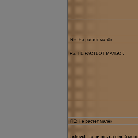
RE: Не растет малёк
Re: НЕ РАСТЬОТ МАЛЬОК
RE: Не растет малёк
laskevch, та пишiть на рiднiй мо