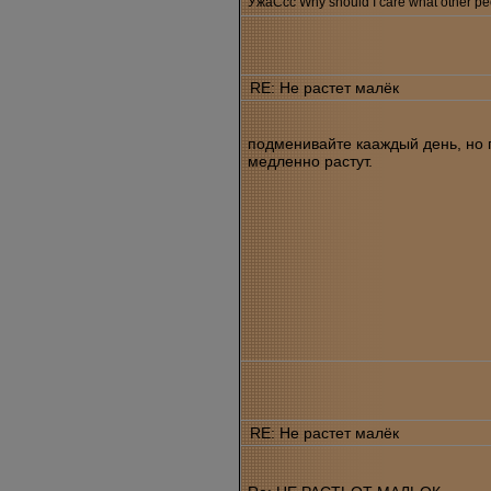
УжаСсс Why should I care what other peo
RE: Не растет малёк
подменивайте кааждый день, но 
медленно растут.
RE: Не растет малёк