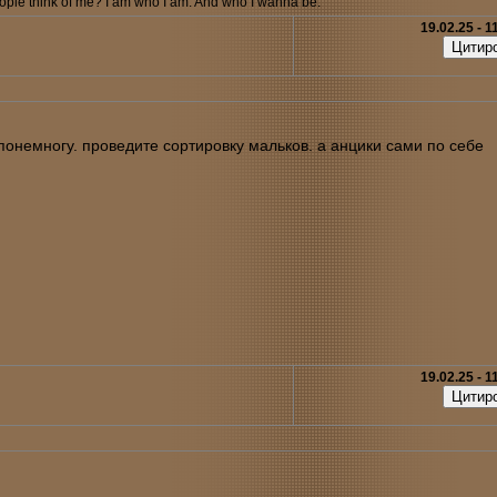
ple think of me? I am who I am. And who I wanna be.
19.02.25 - 1
понемногу. проведите сортировку мальков. а анцики сами по себе
19.02.25 - 1