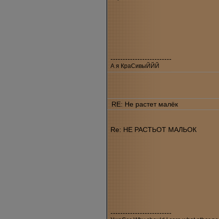
-------------------------
А я КраСивыЙЙЙ
RE: Не растет малёк
Re: НЕ РАСТЬОТ МАЛЬОК
-------------------------