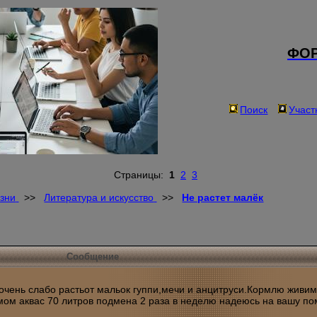
ФОР
Поиск
Участ
Страницы:
1
2
3
зни
>>
Литература и искусство
>>
Не растет малёк
Сообщение
чень слабо растьот мальок гуппи,мечи и анцитруси.Кормлю живим
ом аквас 70 литров подмена 2 раза в неделю надеюсь на вашу п