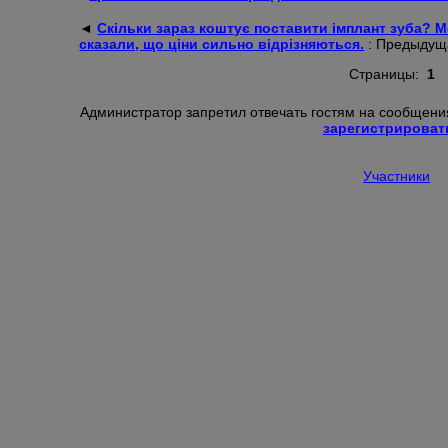
◄
Скільки зараз коштує поставити імплант зуба? М
сказали, що ціни сильно відрізняються.
: Предыдущ
Страницы:
1
Администратор запретил отвечать гостям на сообщения
зарегистрироват
Участники