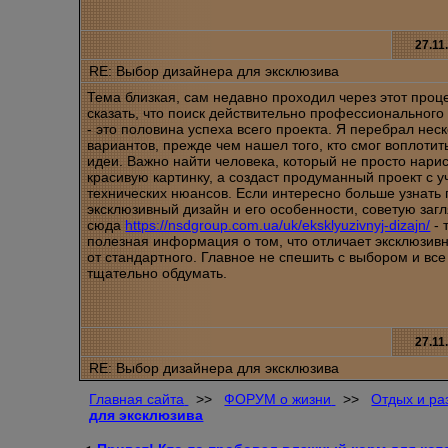
27.11
RE: Выбор дизайнера для эксклюзива
Тема близкая, сам недавно проходил через этот проц
сказать, что поиск действительно профессионального
- это половина успеха всего проекта. Я перебрал нес
вариантов, прежде чем нашел того, кто смог воплотит
идеи. Важно найти человека, который не просто нари
красивую картинку, а создаст продуманный проект с у
технических нюансов. Если интересно больше узнать 
эксклюзивный дизайн и его особенности, советую заг
сюда
https://nsdgroup.com.ua/uk/eksklyuzivnyj-dizajn/
- 
полезная информация о том, что отличает эксклюзив
от стандартного. Главное не спешить с выбором и все
тщательно обдумать.
27.11
RE: Выбор дизайнера для эксклюзива
Главная сайта
>>
ФОРУМ о жизни
>>
Отдых и ра
для эксклюзива