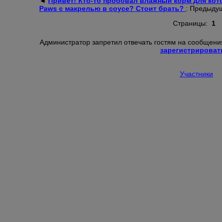
◄
Привет! Кто-то пробовал влажный корм для кото
Paws с макрелью в соусе? Стоит брать?
: Предыду
Страницы:
1
Администратор запретил отвечать гостям на сообщения
зарегистрироват
Участники