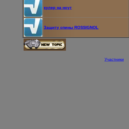
кулер на ноут
Защиту спины ROSSIGNOL
Участники