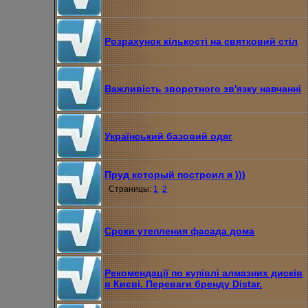
Розрахунок кількості на святковий стіл
Важливість зворотного зв'язку навчанні
Український базовий одяг
Пруд который построил я )))
Страницы:
1
2
Сроки утепления фасада дома
Рекомендації по купівлі алмазних дисків
в Києві. Переваги бренду Distar.