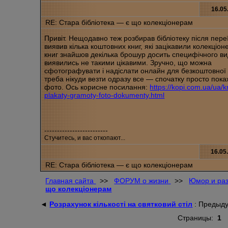
16.05
RE: Стара бібліотека — є що колекціонерам
Привіт. Нещодавно теж розбирав бібліотеку після переї
виявив кілька коштовних книг, які зацікавили колекціо
книг знайшов декілька брошур досить специфічного ви
виявились не такими цікавими. Зручно, що можна
сфотографувати і надіслати онлайн для безкоштовної 
треба нікуди везти одразу все — спочатку просто пока
фото. Ось корисне посилання:
https://kopi.com.ua/ua/kn
plakaty-gramoty-foto-dokumenty.html
-------------------------
Стучитесь, и вас откопают...
16.05
RE: Стара бібліотека — є що колекціонерам
Главная сайта
>>
ФОРУМ о жизни
>>
Юмор и ра
що колекціонерам
◄
Розрахунок кількості на святковий стіл
: Предыд
Страницы:
1