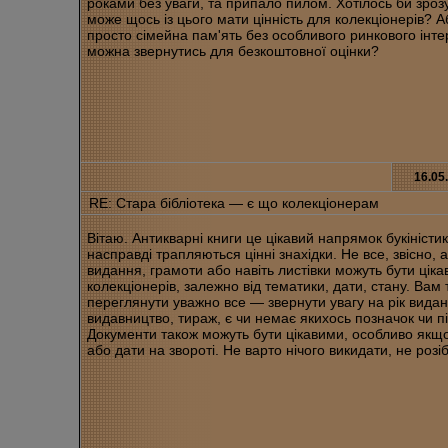
роками без уваги, та припало пилом. Хотілось би зроз
може щось із цього мати цінність для колекціонерів? А
просто сімейна пам'ять без особливого ринкового інт
можна звернутись для безкоштовної оцінки?
16.05
RE: Стара бібліотека — є що колекціонерам
Вітаю. Антикварні книги це цікавий напрямок букіністик
насправді трапляються цінні знахідки. Не все, звісно, 
видання, грамоти або навіть листівки можуть бути цік
колекціонерів, залежно від тематики, дати, стану. Вам
переглянути уважно все — звернути увагу на рік видан
видавництво, тираж, є чи немає якихось позначок чи пі
Документи також можуть бути цікавими, особливо якщо
або дати на звороті. Не варто нічого викидати, не роз