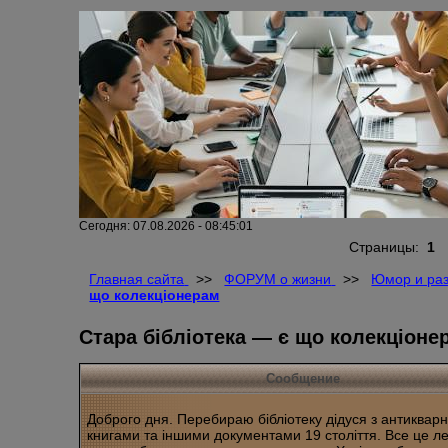
Сегодня: 07.08.2026 - 08:45:01
Страницы:
1
Главная сайта
>>
ФОРУМ о жизни
>>
Юмор и ра
що колекціонерам
Стара бібліотека — є що колекціоне
Сообщение
Доброго дня. Перебираю бібліотеку дідуся з антиквар
книгами та іншими документами 19 століття. Все це л